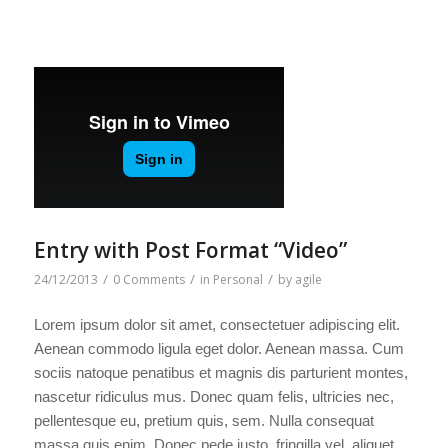
Entry with Post Format “Video”
/
/
/
24/12/2013
0 Comments
in
Personal
by
agile
Lorem ipsum dolor sit amet, consectetuer adipiscing elit.
Aenean commodo ligula eget dolor. Aenean massa. Cum
sociis natoque penatibus et magnis dis parturient montes,
nascetur ridiculus mus. Donec quam felis, ultricies nec,
pellentesque eu, pretium quis, sem. Nulla consequat
massa quis enim. Donec pede justo, fringilla vel, aliquet